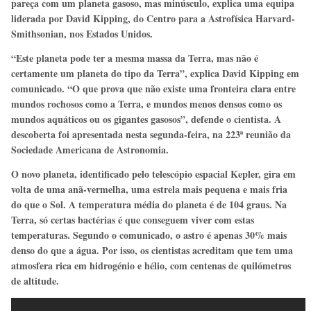
pareça com um planeta gasoso, mas minúsculo, explica uma equipa
liderada por David Kipping, do Centro para a Astrofísica Harvard-
Smithsonian, nos Estados Unidos.
“Este planeta pode ter a mesma massa da Terra, mas não é
certamente um planeta do tipo da Terra”, explica David Kipping em
comunicado. “O que prova que não existe uma fronteira clara entre
mundos rochosos como a Terra, e mundos menos densos como os
mundos aquáticos ou os gigantes gasosos”, defende o cientista. A
descoberta foi apresentada nesta segunda-feira, na 223ª reunião da
Sociedade Americana de Astronomia.
O novo planeta, identificado pelo telescópio espacial Kepler, gira em
volta de uma anã-vermelha, uma estrela mais pequena e mais fria
do que o Sol. A temperatura média do planeta é de 104 graus. Na
Terra, só certas bactérias é que conseguem viver com estas
temperaturas. Segundo o comunicado, o astro é apenas 30% mais
denso do que a água. Por isso, os cientistas acreditam que tem uma
atmosfera rica em hidrogénio e hélio, com centenas de quilómetros
de altitude.