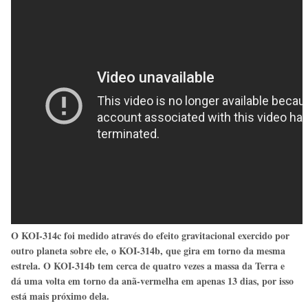
O KOI-314c foi medido através do efeito gravitacional exercido por
outro planeta sobre ele, o KOI-314b, que gira em torno da mesma
estrela. O KOI-314b tem cerca de quatro vezes a massa da Terra e
dá uma volta em torno da anã-vermelha em apenas 13 dias, por isso
está mais próximo dela.