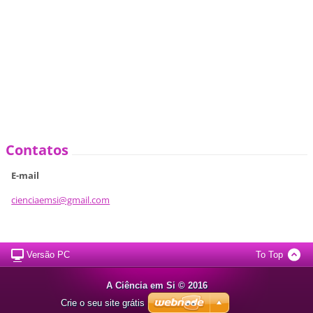
Contatos
E-mail
cienciae
msi@gmai
l.com
Versão PC
To Top
A Ciência em Si © 2016
Crie o seu site grátis