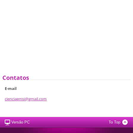
Contatos
E-mail
cienciae
msi@gmai
l.com
Versão PC
To Top