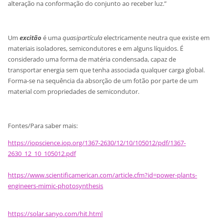
alteração na conformação do conjunto ao receber luz.”
Um
excitão
é uma
quasipartícula
electricamente neutra que existe em
materiais isoladores, semicondutores e em alguns líquidos. É
considerado uma forma de matéria condensada, capaz de
transportar energia sem que tenha associada qualquer carga global.
Forma-se na sequência da absorção de um fotão por parte de um
material com propriedades de semicondutor.
Fontes/Para saber mais:
https://iopscience.iop.org/1367-2630/12/10/105012/pdf/1367-
2630_12_10_105012.pdf
https://www.scientificamerican.com/article.cfm?id=power-plants-
engineers-mimic-photosynthesis
https://solar.sanyo.com/hit.html