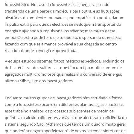
fotossintético. No caso da fotossíntese, a energia vai sendo
transferida de uma parte da molécula para outra, e as flutuações
aleatórias do ambiente - ou
ruído
– podem, até certo ponto, dar um
impulso extra para que os electrões se desloquem transportando
energia e ajudando a impulsioná-los adiante; mas muito desse
empurrão extra pode ter o efeito oposto, dispersando os
excitões
,
fazendo com que seja menos provável a sua chegada ao centro
reaccional, onde a energia é aproveitada.
A equipa estudou sistemas fotossintéticos específicos, incluindo os
de bactérias verdes sulfurosas, que têm um tipo muito comum de
agregados multi-cromóforos que realizam a conversão de energia,
afirmou Silbey, um dos investigadores.
Enquanto muitos grupos de investigadores têm estudado a forma
como a fotossíntese ocorre em diferentes plantas, algas e bactérias,
este trabalho analisou os processos subjacentes de mecânica
quântica e calculou diferentes variáveis que afectaram a eficiência do
sistema, segundo Cao. "Achamos que temos um quadro muito geral,
que poderá ser agora aperfeiçoado" de novos sistemas sintéticos de