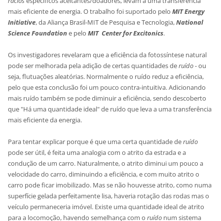
rácios
específicos aceitantes/doadores, levam a uma transferência
mais eficiente de energia. O trabalho foi suportado pelo
MIT Energy
Initiative
, da Aliança Brasil-MIT de Pesquisa e Tecnologia,
National
Science Foundation
e pelo
MIT Center for Excitonics
.
Os investigadores revelaram que a eficiência da fotossíntese natural
pode ser melhorada pela adição de certas quantidades de
ruído
- ou
seja, flutuações aleatórias. Normalmente o ruído reduz a eficiência,
pelo que esta conclusão foi um pouco contra-intuitiva. Adicionando
mais ruído também se pode diminuir a eficiência, sendo descoberto
que "Há uma quantidade ideal" de ruído que leva a uma transferência
mais eficiente da energia.
Para tentar explicar porque é que uma certa quantidade de
ruído
pode ser útil, é feita uma analogia com o atrito da estrada e a
condução de um carro. Naturalmente, o atrito diminui um pouco a
velocidade do carro, diminuindo a eficiência, e com muito atrito o
carro pode ficar imobilizado. Mas se não houvesse atrito, como numa
superfície gelada perfeitamente lisa, haveria rotação das rodas mas o
veículo permaneceria imóvel. Existe uma quantidade ideal de atrito
para a locomoção, havendo semelhança com o
ruído
num sistema