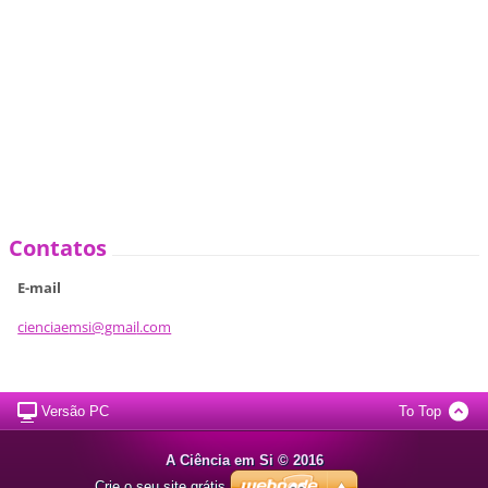
Contatos
E-mail
cienciae
msi@gmai
l.com
Versão PC
To Top
A Ciência em Si © 2016
Crie o seu site grátis