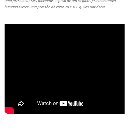
uma pressão de seis toneladas, o peso de um elefante. Já a mandíbula
humana exerce uma pressão de entre 70 e 100 quilos por dente.