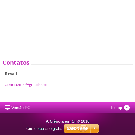
Contatos
E-mail
cienciae
msi@gmai
l.com
Versão PC
To Top
A Ciência em Si © 2016
Crie o seu site grátis