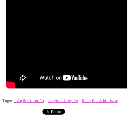
Tags
:
soluções tampão
|
sistemas tampão
|
Reacções ácido-base