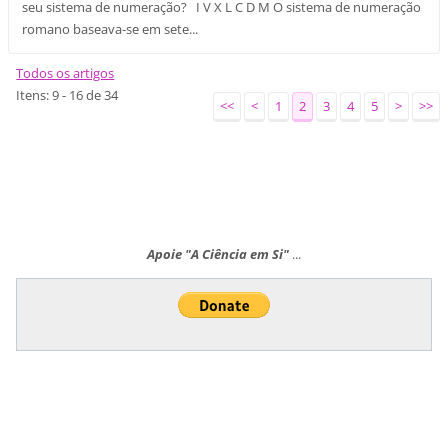
seu sistema de numeração? I V X L C D M O sistema de numeração
romano baseava-se em sete...
Todos os artigos
Itens: 9 - 16 de 34
<<
<
1
2
3
4
5
>
>>
Apoie "A Ciência em Si"
...