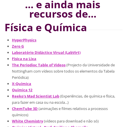
... e ainda mais
recursos de...
Física e Química
HyperPhysics
Zero G
Laboratório Didáctico Virual (LabVirt)
Física na Lixa
The Periodioc Table of Videos
(Projecto da Universidade de
Nottingham com vídeos sobre todos os elementos da Tabela
Periódica)
X-Química
Química 12
Reeko's Mad Scientist Lab
(Experiências, de química e física,
para fazer em casa ou na escola...)
ChemTube 3D
(animações e filmes relativos a processos
químicos)
White Chemistry
(vídeos para download e não só)