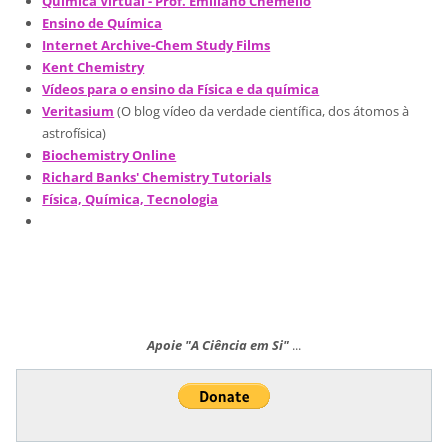
Química Virtual - Prof. Emiliano Chemello
Ensino de Química
Internet Archive-Chem Study Films
Kent Chemistry
Vídeos para o ensino da Física e da química
Veritasium
(O blog vídeo da verdade científica, dos átomos à
astrofísica)
Biochemistry Online
Richard Banks' Chemistry Tutorials
Física, Química, Tecnologia
Apoie "A Ciência em Si"
...