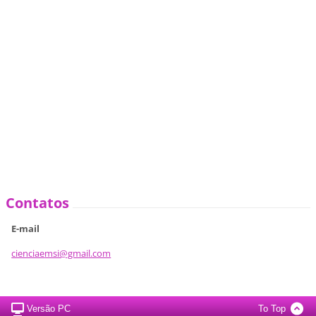
Contatos
E-mail
cienciae
msi@gmai
l.com
Versão PC
To Top