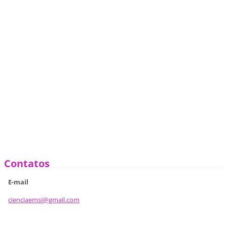
Contatos
E-mail
cienciae
msi@gmai
l.com