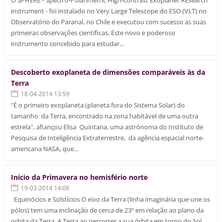
instrument - foi instalado no Very Large Telescope do ESO (VLT) no
Observatório do Paranal, no Chile e executou com sucesso as suas
primeiras observações científicas. Este novo e poderoso
instrumento concebido para estudar...
Descoberto exoplaneta de dimensões comparáveis às da
Terra
18-04-2014 13:59
"É o primeiro exoplaneta (planeta fora do Sistema Solar) do
tamanho da Terra, encontrado na zona habitável de uma outra
estrela", afiançou Elisa Quintana, uma astrónoma do Instituto de
Pesquisa de Inteligência Extraterrestre, da agência espacial norte-
americana NASA, que...
Início da Primavera no hemisfério norte
19-03-2014 14:08
Equinócios e Solstícios O eixo da Terra (linha imaginária que une os
pólos) tem uma inclinação de cerca de 23º em relação ao plano da
orbita da Terra. A Terra ao percorrer a sua órbita em torno do Sol