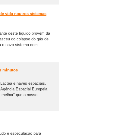
de vida noutros sistemas
ante deste líquido provém da
nasceu do colapso do gás de
u o novo sistema com
is minutos
a Láctea e naves espaciais,
A Agência Espacial Europeia
o melhor" que o nosso
udo e especulação para