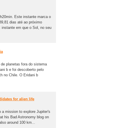
h20min. Este instante marca o
89,81 dias até ao próximo
 instante em que o Sol, no seu
ia
de planetas fora do sistema
ani b e foi descoberto pelo
 no Chile. O Eridani b
dates for alien life
 a mission to explore Jupiter's
 at his Bad Astronomy blog on
 also around 100 km...