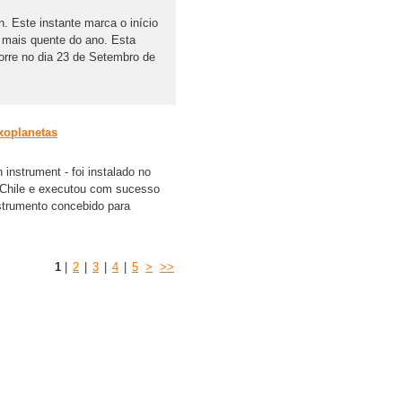
. Este instante marca o início
o mais quente do ano. Esta
orre no dia 23 de Setembro de
xoplanetas
nstrument - foi instalado no
 Chile e executou com sucesso
strumento concebido para
1
|
2
|
3
|
4
|
5
>
>>