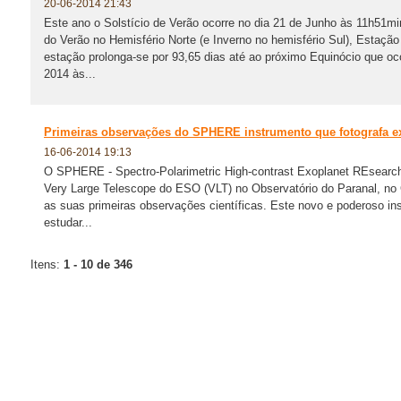
20-06-2014 21:43
Este ano o Solstício de Verão ocorre no dia 21 de Junho às 11h51min
do Verão no Hemisfério Norte (e Inverno no hemisfério Sul), Estaçã
estação prolonga-se por 93,65 dias até ao próximo Equinócio que oc
2014 às...
Primeiras observações do SPHERE instrumento que fotografa e
16-06-2014 19:13
O SPHERE - Spectro-Polarimetric High-contrast Exoplanet REsearch i
Very Large Telescope do ESO (VLT) no Observatório do Paranal, no
as suas primeiras observações científicas. Este novo e poderoso in
estudar...
Itens:
1 - 10 de 346