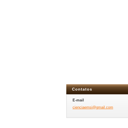
Contatos
E-mail
cienciae
msi@gmai
l.com