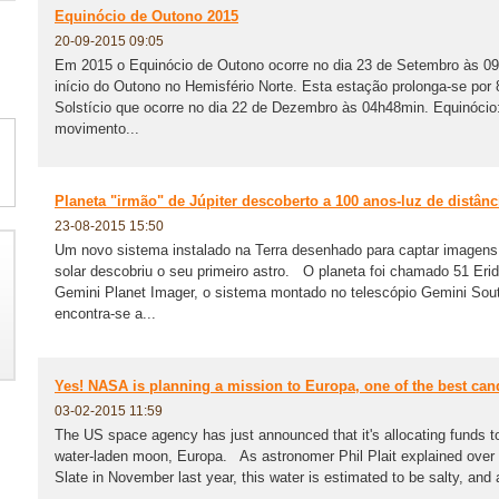
Equinócio de Outono 2015
20-09-2015 09:05
Em 2015 o Equinócio de Outono ocorre no dia 23 de Setembro às 09
início do Outono no Hemisfério Norte. Esta estação prolonga-se por 
Solstício que ocorre no dia 22 de Dezembro às 04h48min. Equinócio:
movimento...
Planeta "irmão" de Júpiter descoberto a 100 anos-luz de distânc
23-08-2015 15:50
Um novo sistema instalado na Terra desenhado para captar imagens 
solar descobriu o seu primeiro astro. O planeta foi chamado 51 Erid
Gemini Planet Imager, o sistema montado no telescópio Gemini South
encontra-se a...
Yes! NASA is planning a mission to Europa, one of the best candi
03-02-2015 11:59
The US space agency has just announced that it's allocating funds to
water-laden moon, Europa. As astronomer Phil Plait explained over
Slate in November last year, this water is estimated to be salty, and