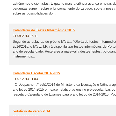
astrônomos e cientistas. E quanto mais a ciência avança e novas de
perguntas surgem sobre o funcionamento do Espaço, sobre a nossa
sobre as possibilidades do...
Calendário de Testes Intermédios 2015
21-09-2014 15:11
Segundo as palavras do próprio IAVE... "Oferta de testes intermédio
2014/2015, o IAVE, I.P. irá disponibilizar testes intermédios de Por
ano de escolaridade. Reitera-se a mais-valia destes testes, porqua
instrumentos...
Calendário Escolar 2014/2015
31-07-2014 11:03
O Despacho n.º 8651/2014 do Ministério da Educação e Ciência apr
ano letivo 2014-2015 em excel relativo ao ensino pré-escolar, bási
respetivo Calendário de Exames para o ano letivo de 2014-2015. Pod
Solstício de verão 2014