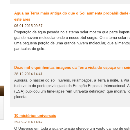
Água na Terra mais antiga do que o Sol aumenta probabilidade 
estelares
06-01-2015 09:57
Proporção de água pesada no sistema solar mostra que parte import
grande nuvem molecular onde o nosso Sol surgiu. O sistema solar 
uma pequena porção de uma grande nuvem molecular, que alimento
partículas de gelo...
Doze mil e quinhentas imagens da Terra vista do espaço em se
28-12-2014 14:41
Auroras, o nascer do sol, nuvens, relâmpagos, a Terra à noite, a Vi
tudo visto do ponto privilegiado da Estação Espacial Internacional. 
(ESA) publicou um time-lapse "em ultra-alta definição" que mostra "
planeta...
10 mistérios universais
29-09-2014 14:47
O Universo em toda a sua extensão oferece um vasto campo de est