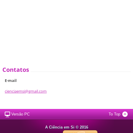
Contatos
E-mail
cienciae
msi@gmai
l.com
Versão PC
To Top
A Ciência em Si © 2016