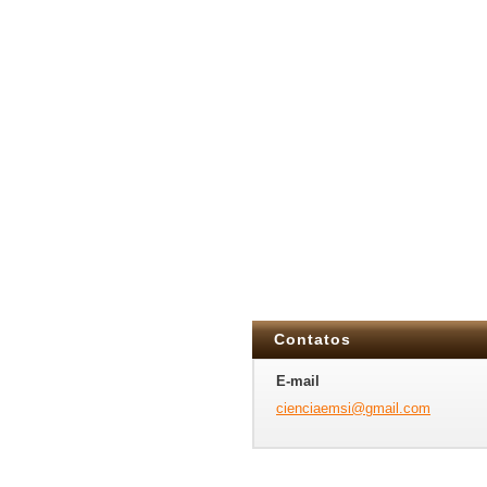
Contatos
E-mail
cienciae
msi@gmai
l.com