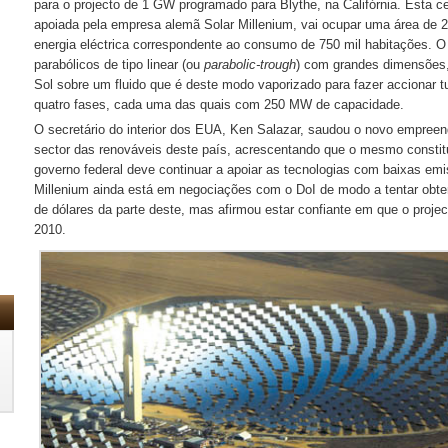
para o projecto de 1 GW programado para Blythe, na Califórnia. Esta cen
apoiada pela empresa alemã Solar Millenium, vai ocupar uma área de 2
energia eléctrica correspondente ao consumo de 750 mil habitações. O p
parabólicos de tipo linear (ou
parabolic-trough
) com grandes dimensões,
Sol sobre um fluido que é deste modo vaporizado para fazer accionar 
quatro fases, cada uma das quais com 250 MW de capacidade.
O secretário do interior dos EUA, Ken Salazar, saudou o novo empre
sector das renováveis deste país, acrescentando que o mesmo constit
governo federal deve continuar a apoiar as tecnologias com baixas emi
Millenium ainda está em negociações com o DoI de modo a tentar obter
de dólares da parte deste, mas afirmou estar confiante em que o projec
2010.