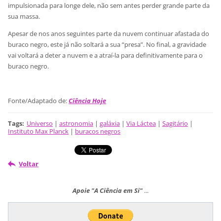
impulsionada para longe dele, não sem antes perder grande parte da
sua massa.
Apesar de nos anos seguintes parte da nuvem continuar afastada do
buraco negro, este já não soltará a sua “presa”. No final, a gravidade
vai voltará a deter a nuvem e a atraí-la para definitivamente para o
buraco negro.
Fonte/Adaptado de:
Ciência Hoje
Tags
:
Universo
|
astronomia
|
galáxia
|
Via Láctea
|
Sagitário
|
Instituto Max Planck
|
buracos negros
Voltar
Apoie "A Ciência em Si"
...