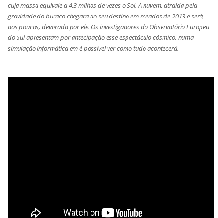
cuja massa equivale a 4,3 milhos de vezes o Sol. A nuvem, atraída pela
gravidade do buraco chegara ao seu destino em meados de 2013 e será,
aos poucos, devorada por ele. Os investigadores do Observatório Europeu
do Sul apresentam por antecipação esse espectáculo cósmico, numa
simulação informática em é possível ver como tudo acontecerá.