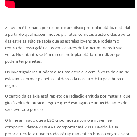
A nuvem é formada por restos de um disco protoplanetário, material
a partir do qual nascem novos planetas, cometas e asteróides à volta
das estrelas. Não se sabia que as estrelas jovens que rodeiam o
centro da nossa galáxia fossem capazes de formar mundos à sua
volta. No entanto, se têm discos protoplanetário, quer dizer que
podem ter planetas.
Os investigadores supõem que uma estrela jovem, à volta da qual se
estavam a formar planetas, foi desviada da sua órbita pelo buraco
negro.
O centro da galáxia está repleto de radiação emitida por material que
gira à volta do buraco negro e que é esmagado e aquecido antes de
ser devorado por ele.
O filme animado que a ESO criou mostra como a nuvem se
comportou desde 2009 e vai comportar até 2043. Devido à sua
própria inércia, a nuvem rodeará rapidamente o buraco negro e será