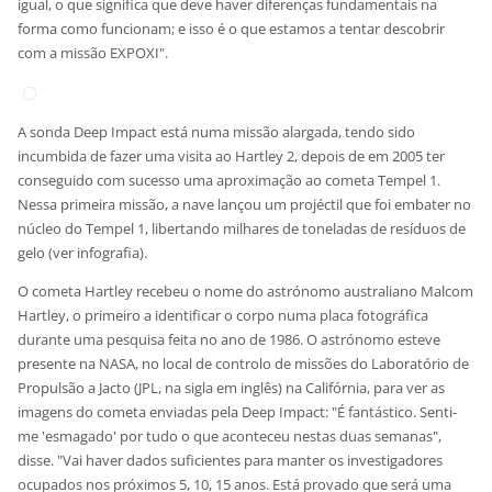
igual, o que significa que deve haver diferenças fundamentais na
forma como funcionam; e isso é o que estamos a tentar descobrir
com a missão EXPOXI".
A sonda Deep Impact está numa missão alargada, tendo sido
incumbida de fazer uma visita ao Hartley 2, depois de em 2005 ter
conseguido com sucesso uma aproximação ao cometa Tempel 1.
Nessa primeira missão, a nave lançou um projéctil que foi embater no
núcleo do Tempel 1, libertando milhares de toneladas de resíduos de
gelo (ver infografia).
O cometa Hartley recebeu o nome do astrónomo australiano Malcom
Hartley, o primeiro a identificar o corpo numa placa fotográfica
durante uma pesquisa feita no ano de 1986. O astrónomo esteve
presente na NASA, no local de controlo de missões do Laboratório de
Propulsão a Jacto (JPL, na sigla em inglês) na Califórnia, para ver as
imagens do cometa enviadas pela Deep Impact: "É fantástico. Senti-
me 'esmagado' por tudo o que aconteceu nestas duas semanas",
disse. "Vai haver dados suficientes para manter os investigadores
ocupados nos próximos 5, 10, 15 anos. Está provado que será uma