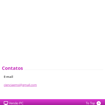
Contatos
E-mail
cienciae
msi@gmai
l.com
Versão PC
To Top