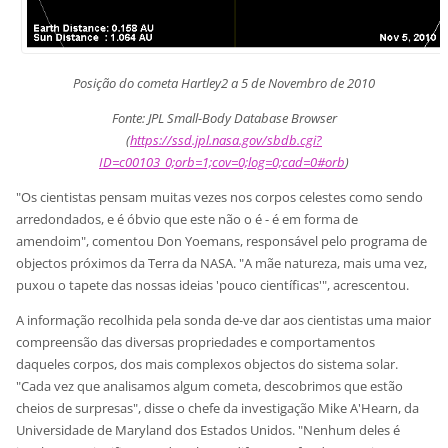
Posição do cometa Hartley2 a 5 de Novembro de 2010
Fonte: JPL Small-Body Database Browser
(
https://ssd.jpl.nasa.gov/sbdb.cgi?
ID=c00103_0;orb=1;cov=0;log=0;cad=0#orb
)
"Os cientistas pensam muitas vezes nos corpos celestes como sendo
arredondados, e é óbvio que este não o é - é em forma de
amendoim", comentou Don Yoemans, responsável pelo programa de
objectos próximos da Terra da NASA. "A mãe natureza, mais uma vez,
puxou o tapete das nossas ideias 'pouco científicas'", acrescentou.
A informação recolhida pela sonda de-ve dar aos cientistas uma maior
compreensão das diversas propriedades e comportamentos
daqueles corpos, dos mais complexos objectos do sistema solar.
"Cada vez que analisamos algum cometa, descobrimos que estão
cheios de surpresas", disse o chefe da investigação Mike A'Hearn, da
Universidade de Maryland dos Estados Unidos. "Nenhum deles é