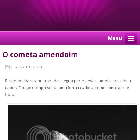
Menu
O cometa amendoim
05-11-2010 20:00
Pela primeira vez uma sonda chegou perto deste cometa e recolheu
dados. É rugoso e apresenta uma forma curiosa, semelhante a este
fruto.