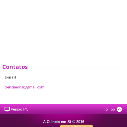
Contatos
E-mail
cienciae
msi@gmai
l.com
Versão PC
To Top
A Ciência em Si © 2016