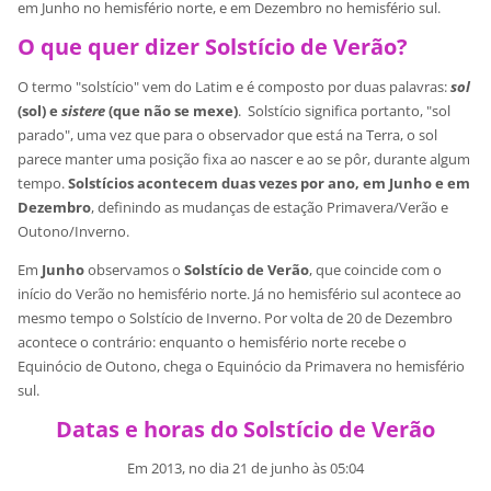
em Junho no hemisfério norte, e em Dezembro no hemisfério sul.
O que quer dizer Solstício de Verão?
O termo "solstício" vem do Latim e é composto por duas palavras:
sol
(sol) e
sistere
(que não se mexe)
. Solstício significa portanto, "sol
parado", uma vez que para o observador que está na Terra, o sol
parece manter uma posição fixa ao nascer e ao se pôr, durante algum
tempo.
Solstícios acontecem duas vezes por ano, em Junho e em
Dezembro
, definindo as mudanças de estação Primavera/Verão e
Outono/Inverno.
Em
Junho
observamos o
Solstício de Verão
, que coincide com o
início do Verão no hemisfério norte. Já no hemisfério sul acontece ao
mesmo tempo o Solstício de Inverno. Por volta de 20 de Dezembro
acontece o contrário: enquanto o hemisfério norte recebe o
Equinócio de Outono, chega o Equinó
cio da Primavera no hemisfério
sul.
Datas e horas do Solstício de Verão
Em 2013, no dia 21 de junho às 05:04