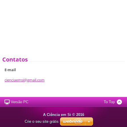
Contatos
E-mail
cienciae
msi@gmai
l.com
Versão PC
To Top
A Ciência em Si © 2016
Crie o seu site grátis