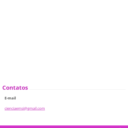
Contatos
E-mail
cienciae
msi@gmai
l.com