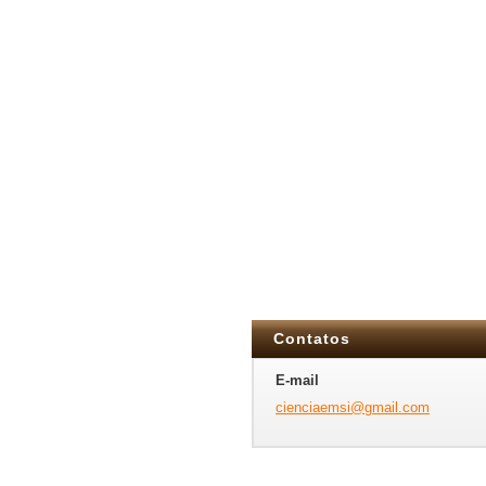
Contatos
E-mail
cienciae
msi@gmai
l.com