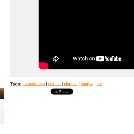
Tags
:
fotossíntese
|
plantas
|
clorofila
|
energia
|
sol