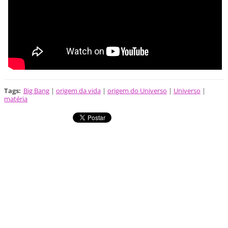
Tags
:
Big Bang
|
origem da vida
|
origem do Universo
|
Universo
|
matéria