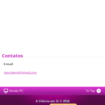
Contatos
E-mail
cienciae
msi@gmai
l.com
Versão PC
To Top
A Ciência em Si © 2016