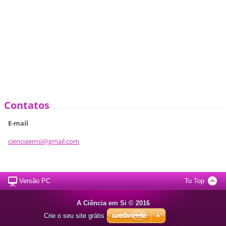
Contatos
E-mail
cienciae
msi@gmai
l.com
Versão PC
To Top
A Ciência em Si © 2016
Crie o seu site grátis