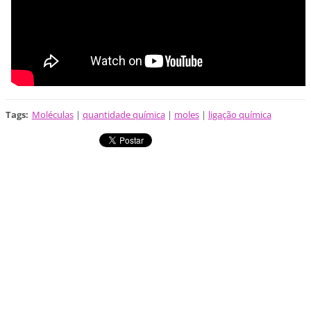
Tags
:
Moléculas
|
quantidade química
|
moles
|
ligação química