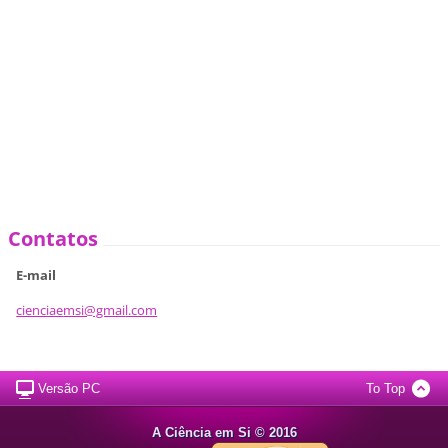
Contatos
E-mail
cienciae
msi@gmai
l.com
Versão PC
To Top
A Ciência em Si © 2016