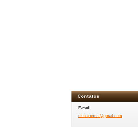
Contatos
E-mail
cienciae
msi@gmai
l.com