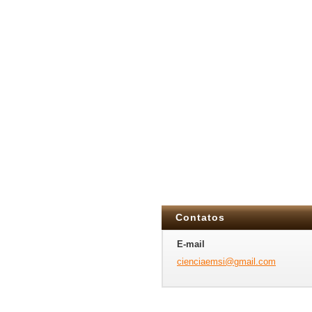
Contatos
E-mail
cienciae
msi@gmai
l.com