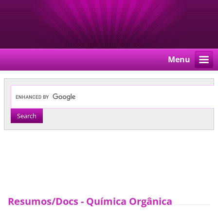
Menu
Resumos/Docs - Química Orgânica