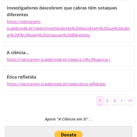
Investigadores descobrem que cabras têm sotaques
diferentes
https://ciencia-em-
si.webnode.pt/news/investigadores%20descobrem%20que%20cabr
as%20t%c3%aam%20sotaques%20diferentes/
A ciência...
https://ciencia-em-si.webnode.pt/news/a-ci%c3%aancia-/
Ética refletida
https://ciencia-em-si.webnode.pt/news/etica-refletida/
1
2
3
>
>>
Apoie "A Ciência em Si"
...