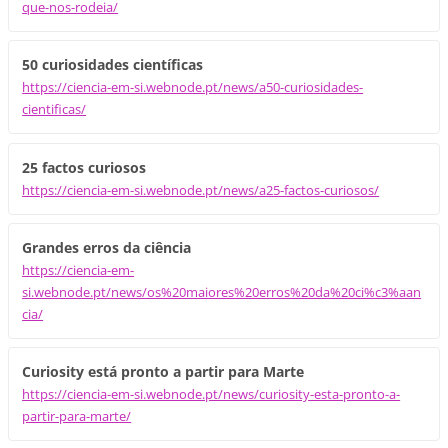
que-nos-rodeia/
50 curiosidades científicas
https://ciencia-em-si.webnode.pt/news/a50-curiosidades-
cientificas/
25 factos curiosos
https://ciencia-em-si.webnode.pt/news/a25-factos-curiosos/
Grandes erros da ciência
https://ciencia-em-
si.webnode.pt/news/os%20maiores%20erros%20da%20ci%c3%aan
cia/
Curiosity está pronto a partir para Marte
https://ciencia-em-si.webnode.pt/news/curiosity-esta-pronto-a-
partir-para-marte/