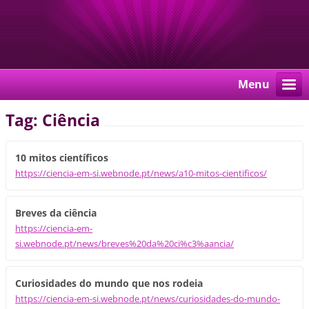
Menu
Tag: Ciência
10 mitos científicos
https://ciencia-em-si.webnode.pt/news/a10-mitos-cientificos/
Breves da ciência
https://ciencia-em-
si.webnode.pt/news/breves%20da%20ci%c3%aancia/
Curiosidades do mundo que nos rodeia
https://ciencia-em-si.webnode.pt/news/curiosidades-do-mundo-