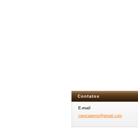
Contatos
E-mail
cienciae
msi@gmai
l.com