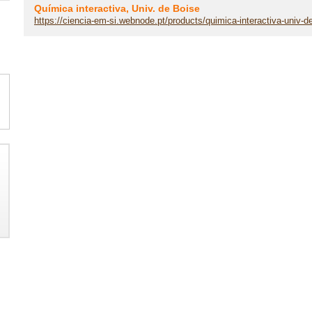
Química interactiva, Univ. de Boise
https://ciencia-em-si.webnode.pt/products/quimica-interactiva-univ-d