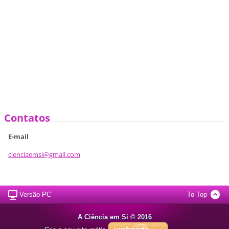
Contatos
E-mail
cienciae
msi@gmai
l.com
Versão PC
To Top
A Ciência em Si © 2016