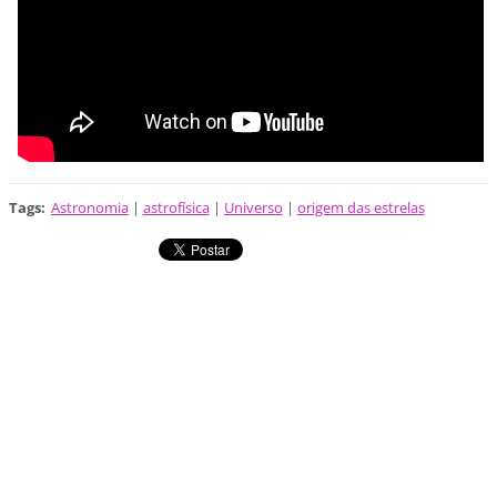
Tags
:
Astronomia
|
astrofísica
|
Universo
|
origem das estrelas