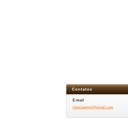
Contatos
E-mail
cienciae
msi@gmai
l.com