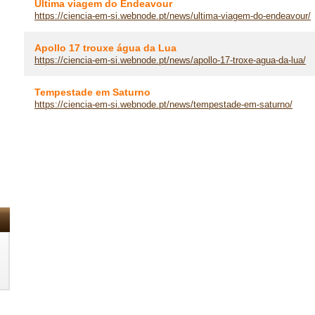
Última viagem do Endeavour
https://ciencia-em-si.webnode.pt/news/ultima-viagem-do-endeavour/
Apollo 17 trouxe água da Lua
https://ciencia-em-si.webnode.pt/news/apollo-17-troxe-agua-da-lua/
Tempestade em Saturno
https://ciencia-em-si.webnode.pt/news/tempestade-em-saturno/