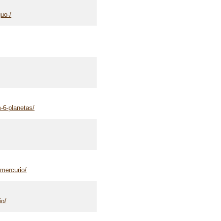
uo-/
-6-planetas/
-mercurio/
io/