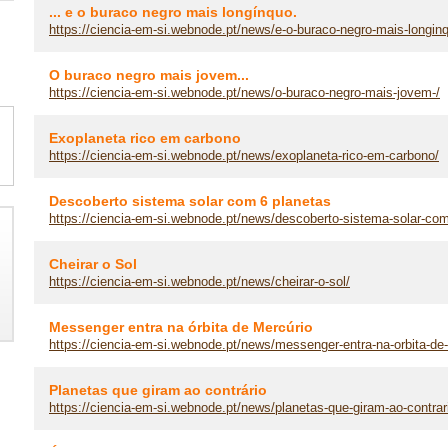
... e o buraco negro mais longínquo.
https://ciencia-em-si.webnode.pt/news/e-o-buraco-negro-mais-longinq
O buraco negro mais jovem...
https://ciencia-em-si.webnode.pt/news/o-buraco-negro-mais-jovem-/
Exoplaneta rico em carbono
https://ciencia-em-si.webnode.pt/news/exoplaneta-rico-em-carbono/
Descoberto sistema solar com 6 planetas
https://ciencia-em-si.webnode.pt/news/descoberto-sistema-solar-com
Cheirar o Sol
https://ciencia-em-si.webnode.pt/news/cheirar-o-sol/
Messenger entra na órbita de Mercúrio
https://ciencia-em-si.webnode.pt/news/messenger-entra-na-orbita-de
Planetas que giram ao contrário
https://ciencia-em-si.webnode.pt/news/planetas-que-giram-ao-contrar