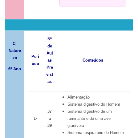
Nº
C.
de
Nature
Aul
Perí
za
as
Conteúdos
odo
Pre
6º Ano
vist
as
Alimentação
Sistema digestivo do Homem
37
Sistema digestivo de um
1º
a
ruminante e de uma ave
39
granívora
Sistema respiratório do Homem