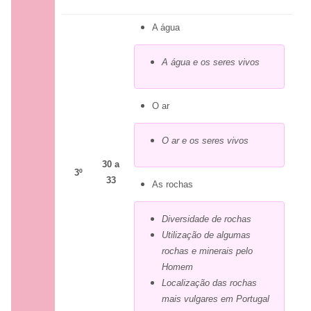
A água
A água e os seres vivos
O ar
O ar e os seres vivos
30 a
3
º
33
As rochas
Diversidade de rochas
Utilização de algumas
rochas e minerais pelo
Homem
Localização das rochas
mais vulgares em Portugal