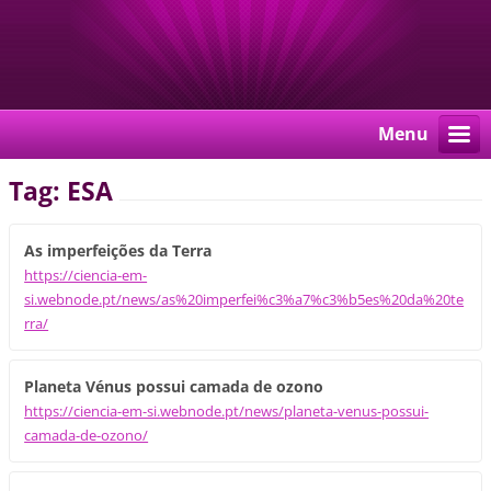
Menu
Tag: ESA
As imperfeições da Terra
https://ciencia-em-
si.webnode.pt/news/as%20imperfei%c3%a7%c3%b5es%20da%20te
rra/
Planeta Vénus possui camada de ozono
https://ciencia-em-si.webnode.pt/news/planeta-venus-possui-
camada-de-ozono/