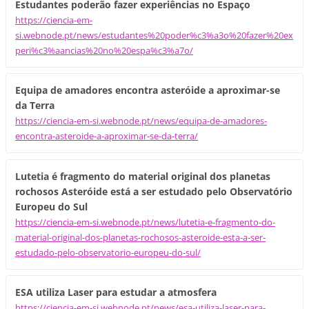
Estudantes poderão fazer experiências no Espaço
https://ciencia-em-
si.webnode.pt/news/estudantes%20poder%c3%a3o%20fazer%20ex
peri%c3%aancias%20no%20espa%c3%a7o/
Equipa de amadores encontra asteróide a aproximar-se
da Terra
https://ciencia-em-si.webnode.pt/news/equipa-de-amadores-
encontra-asteroide-a-aproximar-se-da-terra/
Lutetia é fragmento do material original dos planetas
rochosos Asteróide está a ser estudado pelo Observatório
Europeu do Sul
https://ciencia-em-si.webnode.pt/news/lutetia-e-fragmento-do-
material-original-dos-planetas-rochosos-asteroide-esta-a-ser-
estudado-pelo-observatorio-europeu-do-sul/
ESA utiliza Laser para estudar a atmosfera
https://ciencia-em-si.webnode.pt/news/esa-utiliza-laser-para-