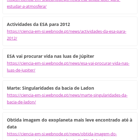
estudar-a-atmosfera/
Actividades da ESA para 2012
https://ciencia-em-si.webnode.pt/news/actividades-da-esa-para-
2012/
ESA vai procurar vida nas luas de Júpiter
https://ciencia-em-si.webnode.pt/news/esa-vai-procurar-vida-nas-
luas-de-jupiter/
Marte: Singularidades da bacia de Ladon
https://ciencia-em-si.webnode.pt/news/marte-singularidades-da-
bacia-de-ladon/
Obtida imagem do exoplaneta mais leve encontrado até à
data
https://ciencia-em-si.webnode.pt/news/obtida-imagem-do-