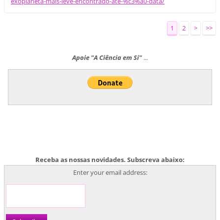
exoplaneta-mais-leve-encontrado-ate-%c3%a0-data/
1
2
>
>>
Apoie "A Ciência em Si"
...
Receba as nossas novidades. Subscreva abaixo:
Enter your email address: