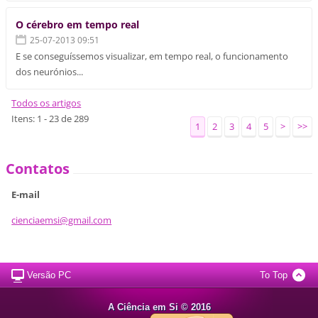
O cérebro em tempo real
25-07-2013 09:51
E se conseguíssemos visualizar, em tempo real, o funcionamento
dos neurónios...
Todos os artigos
Itens: 1 - 23 de 289
1
2
3
4
5
>
>>
Contatos
E-mail
cienciae
msi@gmai
l.com
Versão PC
To Top
A Ciência em Si © 2016