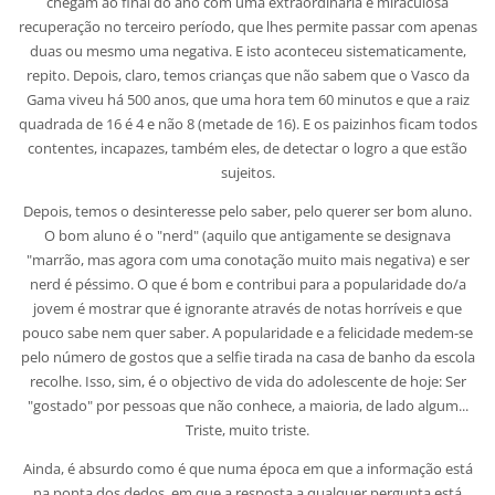
chegam ao final do ano com uma extraordinária e miraculosa
recuperação no terceiro período, que lhes permite passar com apenas
duas ou mesmo uma negativa. E isto aconteceu sistematicamente,
repito. Depois, claro, temos crianças que não sabem que o Vasco da
Gama viveu há 500 anos, que uma hora tem 60 minutos e que a raiz
quadrada de 16 é 4 e não 8 (metade de 16). E os paizinhos ficam todos
contentes, incapazes, também eles, de detectar o logro a que estão
sujeitos.
Depois, temos o desinteresse pelo saber, pelo querer ser bom aluno.
O bom aluno é o "nerd" (aquilo que antigamente se designava
"marrão, mas agora com uma conotação muito mais negativa) e ser
nerd é péssimo. O que é bom e contribui para a popularidade do/a
jovem é mostrar que é ignorante através de notas horríveis e que
pouco sabe nem quer saber. A popularidade e a felicidade medem-se
pelo número de gostos que a selfie tirada na casa de banho da escola
recolhe. Isso, sim, é o objectivo de vida do adolescente de hoje: Ser
"gostado" por pessoas que não conhece, a maioria, de lado algum...
Triste, muito triste.
Ainda, é absurdo como é que numa época em que a informação está
na ponta dos dedos, em que a resposta a qualquer pergunta está